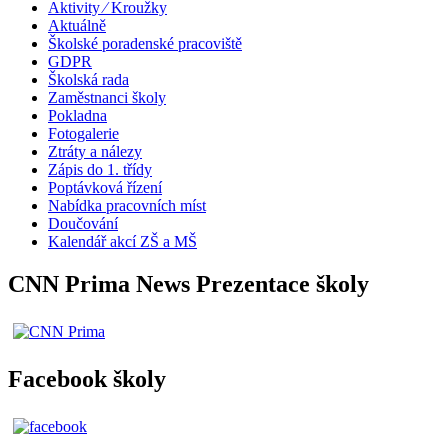
Aktivity ⁄ Kroužky
Aktuálně
Školské poradenské pracoviště
GDPR
Školská rada
Zaměstnanci školy
Pokladna
Fotogalerie
Ztráty a nálezy
Zápis do 1. třídy
Poptávková řízení
Nabídka pracovních míst
Doučování
Kalendář akcí ZŠ a MŠ
CNN Prima News Prezentace školy
Facebook školy