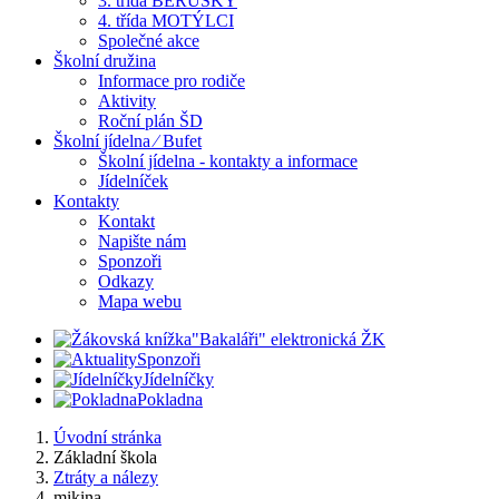
3. třída BERUŠKY
4. třída MOTÝLCI
Společné akce
Školní družina
Informace pro rodiče
Aktivity
Roční plán ŠD
Školní jídelna ⁄ Bufet
Školní jídelna - kontakty a informace
Jídelníček
Kontakty
Kontakt
Napište nám
Sponzoři
Odkazy
Mapa webu
"Bakaláři" elektronická ŽK
Sponzoři
Jídelníčky
Pokladna
Úvodní stránka
Základní škola
Ztráty a nálezy
mikina