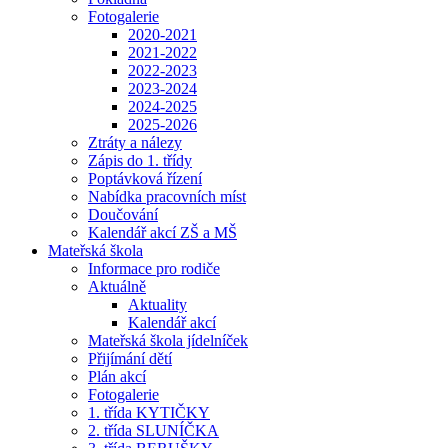
Fotogalerie
2020-2021
2021-2022
2022-2023
2023-2024
2024-2025
2025-2026
Ztráty a nálezy
Zápis do 1. třídy
Poptávková řízení
Nabídka pracovních míst
Doučování
Kalendář akcí ZŠ a MŠ
Mateřská škola
Informace pro rodiče
Aktuálně
Aktuality
Kalendář akcí
Mateřská škola jídelníček
Přijímání dětí
Plán akcí
Fotogalerie
1. třída KYTIČKY
2. třída SLUNÍČKA