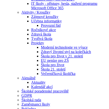
IT školy - přístupy, hesla, stažení programu
Microsoft Office 365
Aktivity ⁄ Kroužky
Zájmové kroužky
Učebna informatiky
Provozní řád
Ročníkové akce
Zdravá škola
Tvořivá škola
Projekty
Moderní technologie ve výuce
Zdravý životní styl na kolečkách
Škola pro život v 21. století
EU peníze pro ZŠ
Škola pro život
Škola 21. století
Večerníčková školička
Aktuálně
Aktuality
Kalendář akcí
Školské poradenské pracoviště
GDPR
Školská rada
Zaměstnanci školy
Pokladna