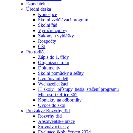
E-podatelna
Úřední deska
Koncepce
Školní vzdělávací program
Školní řád
Výroční zprávy
Zákony a vyhlášky
Rozpočty
ČŠI
Pro rodiče
Zápis do 1. třídy
Organizace roku
Dokumenty
Školní pomůcky a sešity
Uvolňování dětí
Vycházející žáci
IT školy - přístupy, hesla, stažení programu
Microsoft Office 365
Kontakty na odborníky
Ovoce do škol
Pro žáky ⁄ Rozvrhy tříd
Rozvrhy tříd
Absolventské práce
Srovnávací testy
Evaluace školy červen 2024