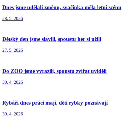
Dnes jsme udělali změnu, svačinka měla letní scénu
28. 5. 2026
Dětský den jsme slavili, spoustu her si užili
27. 5. 2026
Do ZOO jsme vyrazili, spoustu zvířat uviděli
30. 4. 2026
Rybáři dnes práci mají, děti rybky poznávají
30. 4. 2026