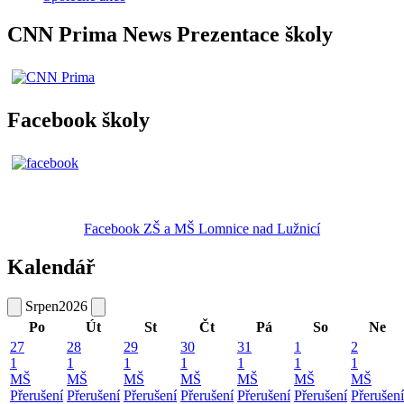
CNN Prima News Prezentace školy
Facebook školy
Facebook ZŠ a MŠ Lomnice nad Lužnicí
Kalendář
Srpen
2026
Po
Út
St
Čt
Pá
So
Ne
27
28
29
30
31
1
2
1
1
1
1
1
1
1
MŠ
MŠ
MŠ
MŠ
MŠ
MŠ
MŠ
Přerušení
Přerušení
Přerušení
Přerušení
Přerušení
Přerušení
Přerušení