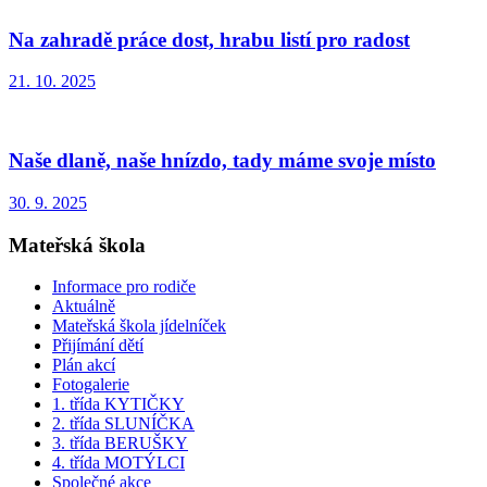
Na zahradě práce dost, hrabu listí pro radost
21. 10. 2025
Naše dlaně, naše hnízdo, tady máme svoje místo
30. 9. 2025
Mateřská škola
Informace pro rodiče
Aktuálně
Mateřská škola jídelníček
Přijímání dětí
Plán akcí
Fotogalerie
1. třída KYTIČKY
2. třída SLUNÍČKA
3. třída BERUŠKY
4. třída MOTÝLCI
Společné akce