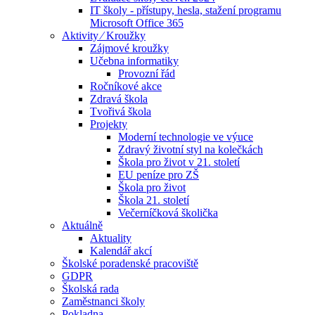
IT školy - přístupy, hesla, stažení programu
Microsoft Office 365
Aktivity ⁄ Kroužky
Zájmové kroužky
Učebna informatiky
Provozní řád
Ročníkové akce
Zdravá škola
Tvořivá škola
Projekty
Moderní technologie ve výuce
Zdravý životní styl na kolečkách
Škola pro život v 21. století
EU peníze pro ZŠ
Škola pro život
Škola 21. století
Večerníčková školička
Aktuálně
Aktuality
Kalendář akcí
Školské poradenské pracoviště
GDPR
Školská rada
Zaměstnanci školy
Pokladna