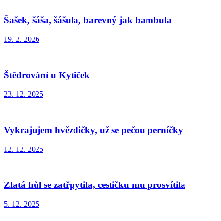
Šašek, šáša, šášula, barevný jak bambula
19. 2. 2026
Štědrování u Kytiček
23. 12. 2025
Vykrajujem hvězdičky, už se pečou perníčky
12. 12. 2025
Zlatá hůl se zatřpytila, cestičku mu prosvítila
5. 12. 2025