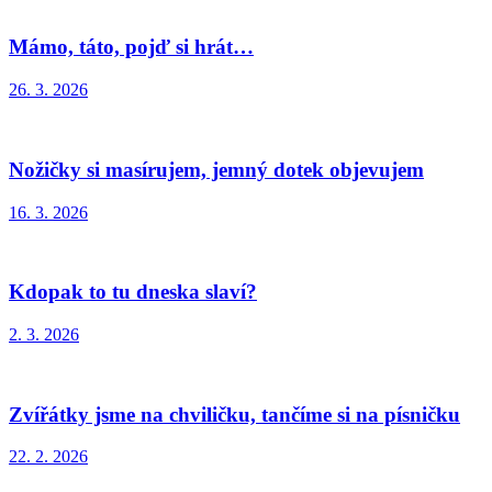
Mámo, táto, pojď si hrát…
26. 3. 2026
Nožičky si masírujem, jemný dotek objevujem
16. 3. 2026
Kdopak to tu dneska slaví?
2. 3. 2026
Zvířátky jsme na chviličku, tančíme si na písničku
22. 2. 2026