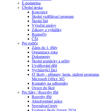
E-podatelna
Úřední deska
Koncepce
Školní vzdělávací program
Školní řád
Výroční zprávy
Zákony a vyhlášky
Rozpočty
ČŠI
Pro rodiče
Zápis do 1. třídy
Organizace roku
Dokumenty
Školní pomůcky a sešity
Uvolňování dětí
Vycházející žáci
IT školy - přístupy, hesla, stažení programu
Microsoft Office 365
Kontakty na odborníky
Ovoce do škol
Pro žáky ⁄ Rozvrhy tříd
Rozvrhy tříd
Absolventské práce
Srovnávací testy
Evaluace školy červen 2024