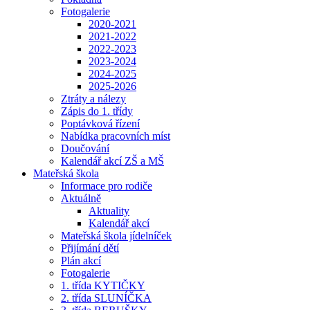
Fotogalerie
2020-2021
2021-2022
2022-2023
2023-2024
2024-2025
2025-2026
Ztráty a nálezy
Zápis do 1. třídy
Poptávková řízení
Nabídka pracovních míst
Doučování
Kalendář akcí ZŠ a MŠ
Mateřská škola
Informace pro rodiče
Aktuálně
Aktuality
Kalendář akcí
Mateřská škola jídelníček
Přijímání dětí
Plán akcí
Fotogalerie
1. třída KYTIČKY
2. třída SLUNÍČKA