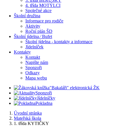
3. třída BERUŠKY
4. třída MOTÝLCI
Společné akce
Školní družina
Informace pro rodiče
Aktivity
Roční plán ŠD
Školní jídelna ⁄ Bufet
Školní jídelna - kontakty a informace
Jídelníček
Kontakty
Kontakt
Napište nám
Sponzoři
Odkazy
Mapa webu
"Bakaláři" elektronická ŽK
Sponzoři
Jídelníčky
Pokladna
Úvodní stránka
Mateřská škola
1. třída KYTIČKY