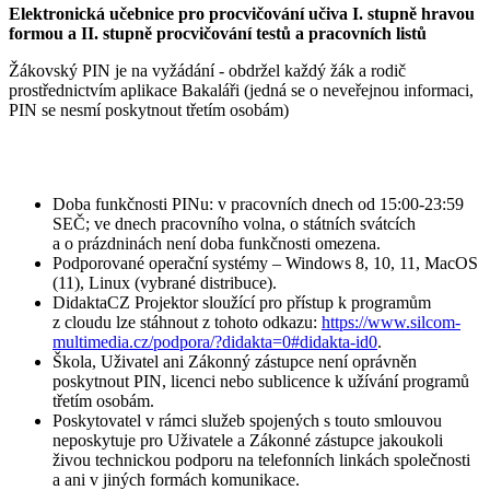
Elektronická učebnice pro procvičování učiva I. stupně hravou
formou a II. stupně procvičování testů a pracovních listů
Žákovský PIN je na vyžádání - obdržel každý žák a rodič
prostřednictvím aplikace Bakaláři (jedná se o neveřejnou informaci,
PIN se nesmí poskytnout třetím osobám)
Doba funkčnosti PINu: v pracovních dnech od 15:00-23:59
SEČ; ve dnech pracovního volna, o státních svátcích
a o prázdninách není doba funkčnosti omezena.
Podporované operační systémy – Windows 8, 10, 11, MacOS
(11), Linux (vybrané distribuce).
DidaktaCZ Projektor sloužící pro přístup k programům
z cloudu lze stáhnout z tohoto odkazu:
https://www.silcom-
multimedia.cz/podpora/?didakta=0#didakta-id0
.
Škola, Uživatel ani Zákonný zástupce není oprávněn
poskytnout PIN, licenci nebo sublicence k užívání programů
třetím osobám.
Poskytovatel v rámci služeb spojených s touto smlouvou
neposkytuje pro Uživatele a Zákonné zástupce jakoukoli
živou technickou podporu na telefonních linkách společnosti
a ani v jiných formách komunikace.