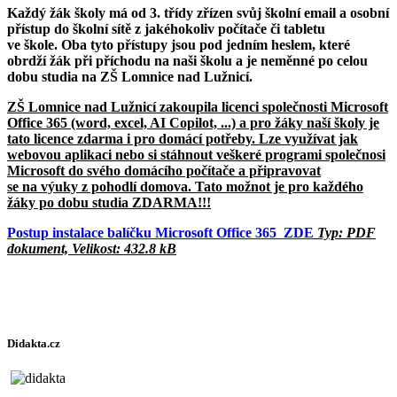
Každý žák školy má od 3. třídy zřízen svůj školní email a osobní
přístup do školní sítě z jakéhokoliv počítače či tabletu
ve škole. Oba tyto přístupy jsou pod jedním heslem, které
obrdží žák při příchodu na naši školu a je neměnné po celou
dobu studia na ZŠ Lomnice nad Lužnicí.
ZŠ Lomnice nad Lužnicí zakoupila licenci společnosti Microsoft
Office 365 (word, excel, AI Copilot, ...) a pro žáky naší školy je
tato licence zdarma i pro domácí potřeby. Lze využívat jak
webovou aplikaci nebo si stáhnout veškeré programi společnosi
Microsoft do svého domácího počítače a připravovat
se na výuky z pohodlí domova. Tato možnot je pro každého
žáky po dobu studia ZDARMA!!!
Postup instalace balíčku Microsoft Office 365 ZDE
Typ: PDF
dokument, Velikost: 432.8 kB
Didakta.cz