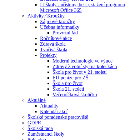
IT školy - přístupy, hesla, stažení programu
Microsoft Office 365
Aktivity ⁄ Kroužky
Zájmové kroužky
Učebna informatiky
Provozní řád
Ročníkové akce
Zdravá škola
Tvořivá škola
Projekty
Moderní technologie ve výuce
Zdravý životní styl na kolečkách
Škola pro život v 21. století
EU peníze pro ZŠ
Škola pro život
Škola 21. století
Večerníčková školička
Aktuálně
Aktuality
Kalendář akcí
Školské poradenské pracoviště
GDPR
Školská rada
Zaměstnanci školy
Pokladna