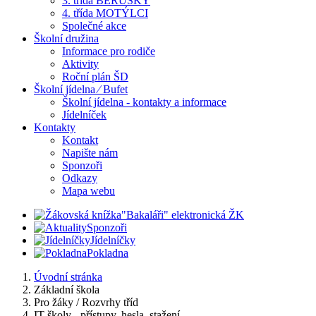
3. třída BERUŠKY
4. třída MOTÝLCI
Společné akce
Školní družina
Informace pro rodiče
Aktivity
Roční plán ŠD
Školní jídelna ⁄ Bufet
Školní jídelna - kontakty a informace
Jídelníček
Kontakty
Kontakt
Napište nám
Sponzoři
Odkazy
Mapa webu
"Bakaláři" elektronická ŽK
Sponzoři
Jídelníčky
Pokladna
Úvodní stránka
Základní škola
Pro žáky / Rozvrhy tříd
IT školy - přístupy, hesla, stažení...