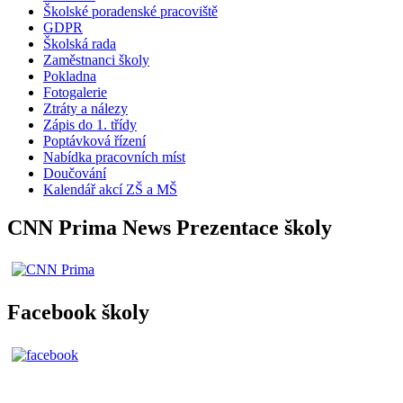
Školské poradenské pracoviště
GDPR
Školská rada
Zaměstnanci školy
Pokladna
Fotogalerie
Ztráty a nálezy
Zápis do 1. třídy
Poptávková řízení
Nabídka pracovních míst
Doučování
Kalendář akcí ZŠ a MŠ
CNN Prima News Prezentace školy
Facebook školy