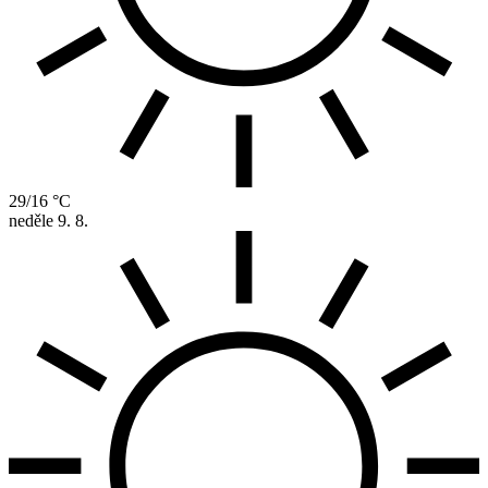
29/16 °C
neděle
9. 8.