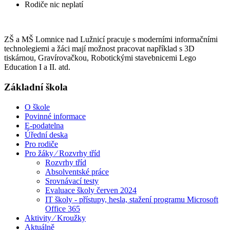
Rodiče nic neplatí
ZŠ a MŠ Lomnice nad Lužnicí pracuje s moderními informačními
technolegiemi a žáci mají možnost pracovat například s 3D
tiskárnou, Gravírovačkou, Robotickými stavebnicemi Lego
Education I a II. atd.
Základní škola
O škole
Povinné informace
E-podatelna
Úřední deska
Pro rodiče
Pro žáky ⁄ Rozvrhy tříd
Rozvrhy tříd
Absolventské práce
Srovnávací testy
Evaluace školy červen 2024
IT školy - přístupy, hesla, stažení programu Microsoft
Office 365
Aktivity ⁄ Kroužky
Aktuálně