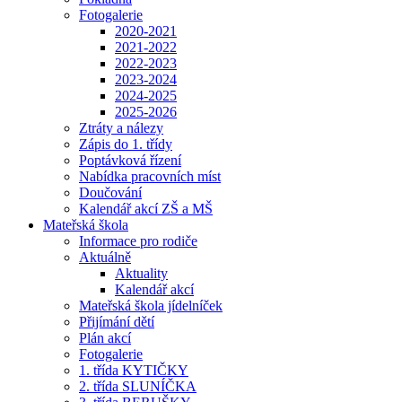
Fotogalerie
2020-2021
2021-2022
2022-2023
2023-2024
2024-2025
2025-2026
Ztráty a nálezy
Zápis do 1. třídy
Poptávková řízení
Nabídka pracovních míst
Doučování
Kalendář akcí ZŠ a MŠ
Mateřská škola
Informace pro rodiče
Aktuálně
Aktuality
Kalendář akcí
Mateřská škola jídelníček
Přijímání dětí
Plán akcí
Fotogalerie
1. třída KYTIČKY
2. třída SLUNÍČKA