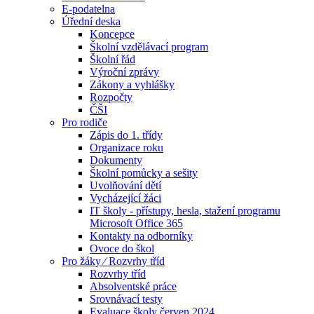
E-podatelna
Úřední deska
Koncepce
Školní vzdělávací program
Školní řád
Výroční zprávy
Zákony a vyhlášky
Rozpočty
ČŠI
Pro rodiče
Zápis do 1. třídy
Organizace roku
Dokumenty
Školní pomůcky a sešity
Uvolňování dětí
Vycházející žáci
IT školy - přístupy, hesla, stažení programu
Microsoft Office 365
Kontakty na odborníky
Ovoce do škol
Pro žáky ⁄ Rozvrhy tříd
Rozvrhy tříd
Absolventské práce
Srovnávací testy
Evaluace školy červen 2024