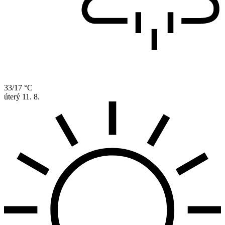
33/17 °C
úterý
11. 8.