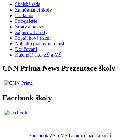
Školská rada
Zaměstnanci školy
Pokladna
Fotogalerie
Ztráty a nálezy
Zápis do 1. třídy
Poptávková řízení
Nabídka pracovních míst
Doučování
Kalendář akcí ZŠ a MŠ
CNN Prima News Prezentace školy
Facebook školy
Facebook ZŠ a MŠ Lomnice nad Lužnicí