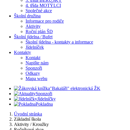
3. třída BERUŠKY
4. třída MOTÝLCI
Společné akce
Školní družina
Informace pro rodiče
Aktivity
Roční plán ŠD
Školní jídelna ⁄ Bufet
Školní jídelna - kontakty a informace
Jídelníček
Kontakty
Kontakt
Napište nám
Sponzoři
Odkazy
Mapa webu
"Bakaláři" elektronická ŽK
Sponzoři
Jídelníčky
Pokladna
Úvodní stránka
Základní škola
Aktivity / Kroužky
Ročníkové akce