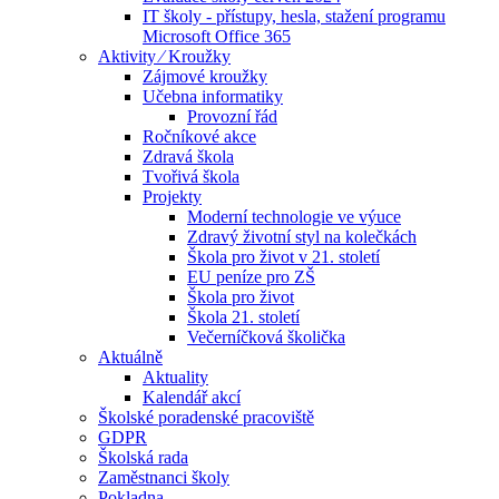
IT školy - přístupy, hesla, stažení programu
Microsoft Office 365
Aktivity ⁄ Kroužky
Zájmové kroužky
Učebna informatiky
Provozní řád
Ročníkové akce
Zdravá škola
Tvořivá škola
Projekty
Moderní technologie ve výuce
Zdravý životní styl na kolečkách
Škola pro život v 21. století
EU peníze pro ZŠ
Škola pro život
Škola 21. století
Večerníčková školička
Aktuálně
Aktuality
Kalendář akcí
Školské poradenské pracoviště
GDPR
Školská rada
Zaměstnanci školy
Pokladna