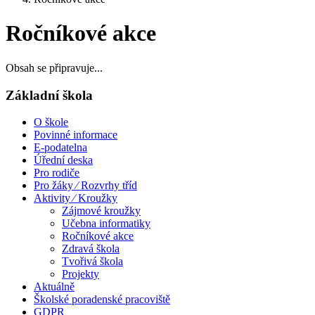
Ročníkové akce
Obsah se připravuje...
Základní škola
O škole
Povinné informace
E-podatelna
Úřední deska
Pro rodiče
Pro žáky ⁄ Rozvrhy tříd
Aktivity ⁄ Kroužky
Zájmové kroužky
Učebna informatiky
Ročníkové akce
Zdravá škola
Tvořivá škola
Projekty
Aktuálně
Školské poradenské pracoviště
GDPR