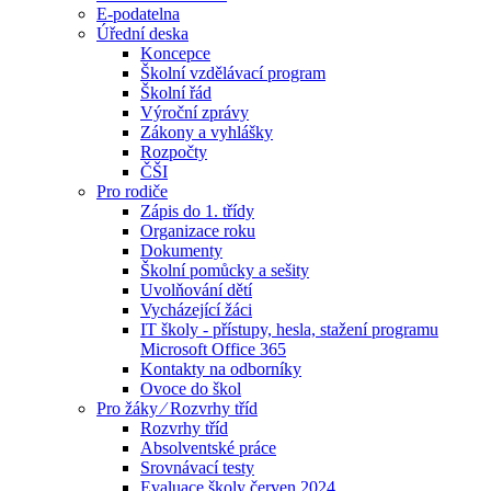
E-podatelna
Úřední deska
Koncepce
Školní vzdělávací program
Školní řád
Výroční zprávy
Zákony a vyhlášky
Rozpočty
ČŠI
Pro rodiče
Zápis do 1. třídy
Organizace roku
Dokumenty
Školní pomůcky a sešity
Uvolňování dětí
Vycházející žáci
IT školy - přístupy, hesla, stažení programu
Microsoft Office 365
Kontakty na odborníky
Ovoce do škol
Pro žáky ⁄ Rozvrhy tříd
Rozvrhy tříd
Absolventské práce
Srovnávací testy
Evaluace školy červen 2024