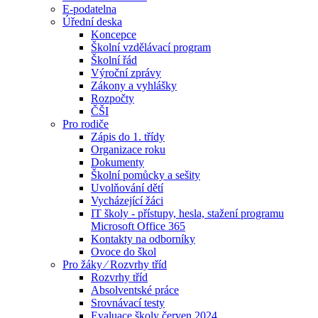
E-podatelna
Úřední deska
Koncepce
Školní vzdělávací program
Školní řád
Výroční zprávy
Zákony a vyhlášky
Rozpočty
ČŠI
Pro rodiče
Zápis do 1. třídy
Organizace roku
Dokumenty
Školní pomůcky a sešity
Uvolňování dětí
Vycházející žáci
IT školy - přístupy, hesla, stažení programu
Microsoft Office 365
Kontakty na odborníky
Ovoce do škol
Pro žáky ⁄ Rozvrhy tříd
Rozvrhy tříd
Absolventské práce
Srovnávací testy
Evaluace školy červen 2024