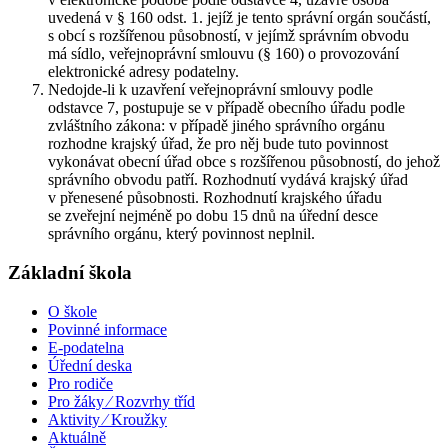
uvedená v § 160 odst. 1. jejíž je tento správní orgán součástí,
s obcí s rozšířenou působností, v jejímž správním obvodu
má sídlo, veřejnoprávní smlouvu (§ 160) o provozování
elektronické adresy podatelny.
Nedojde-li k uzavření veřejnoprávní smlouvy podle
odstavce 7, postupuje se v případě obecního úřadu podle
zvláštního zákona: v případě jiného správního orgánu
rozhodne krajský úřad, že pro něj bude tuto povinnost
vykonávat obecní úřad obce s rozšířenou působností, do jehož
správního obvodu patří. Rozhodnutí vydává krajský úřad
v přenesené působnosti. Rozhodnutí krajského úřadu
se zveřejní nejméně po dobu 15 dnů na úřední desce
správního orgánu, který povinnost neplnil.
Základní škola
O škole
Povinné informace
E-podatelna
Úřední deska
Pro rodiče
Pro žáky ⁄ Rozvrhy tříd
Aktivity ⁄ Kroužky
Aktuálně