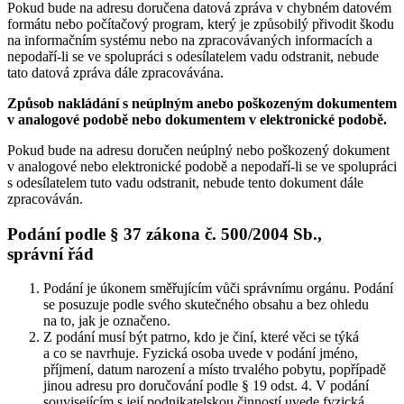
Pokud bude na adresu doručena datová zpráva v chybném datovém
formátu nebo počítačový program, který je způsobilý přivodit škodu
na informačním systému nebo na zpracovávaných informacích a
nepodaří-li se ve spolupráci s odesílatelem vadu odstranit, nebude
tato datová zpráva dále zpracovávána.
Způsob nakládání s neúplným anebo poškozeným dokumentem
v analogové podobě nebo dokumentem v elektronické podobě.
Pokud bude na adresu doručen neúplný nebo poškozený dokument
v analogové nebo elektronické podobě a nepodaří-li se ve spolupráci
s odesílatelem tuto vadu odstranit, nebude tento dokument dále
zpracováván.
Podání podle § 37 zákona č. 500/2004 Sb.,
správní řád
Podání je úkonem směřujícím vůči správnímu orgánu. Podání
se posuzuje podle svého skutečného obsahu a bez ohledu
na to, jak je označeno.
Z podání musí být patrno, kdo je činí, které věci se týká
a co se navrhuje. Fyzická osoba uvede v podání jméno,
příjmení, datum narození a místo trvalého pobytu, popřípadě
jinou adresu pro doručování podle § 19 odst. 4. V podání
souvisejícím s její podnikatelskou činností uvede fyzická