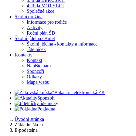
3. třída BERUŠKY
4. třída MOTÝLCI
Společné akce
Školní družina
Informace pro rodiče
Aktivity
Roční plán ŠD
Školní jídelna ⁄ Bufet
Školní jídelna - kontakty a informace
Jídelníček
Kontakty
Kontakt
Napište nám
Sponzoři
Odkazy
Mapa webu
"Bakaláři" elektronická ŽK
Sponzoři
Jídelníčky
Pokladna
Úvodní stránka
Základní škola
E-podatelna