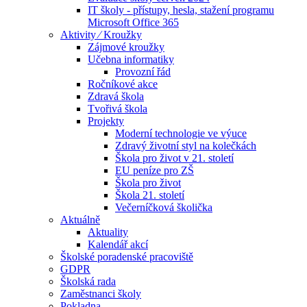
IT školy - přístupy, hesla, stažení programu
Microsoft Office 365
Aktivity ⁄ Kroužky
Zájmové kroužky
Učebna informatiky
Provozní řád
Ročníkové akce
Zdravá škola
Tvořivá škola
Projekty
Moderní technologie ve výuce
Zdravý životní styl na kolečkách
Škola pro život v 21. století
EU peníze pro ZŠ
Škola pro život
Škola 21. století
Večerníčková školička
Aktuálně
Aktuality
Kalendář akcí
Školské poradenské pracoviště
GDPR
Školská rada
Zaměstnanci školy
Pokladna