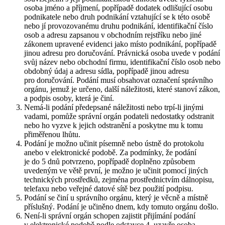
osoba jméno a příjmení, popřípadě dodatek odlišující osobu
podnikatele nebo druh podnikání vztahující se k této osobě
nebo jí provozovanému druhu podnikání, identifikační číslo
osob a adresu zapsanou v obchodním rejstříku nebo jiné
zákonem upravené evidenci jako místo podnikání, popřípadě
jinou adresu pro doručování. Právnická osoba uvede v podání
svůj název nebo obchodní firmu, identifikační číslo osob nebo
obdobný údaj a adresu sídla, popřípadě jinou adresu
pro doručování. Podání musí obsahovat označení správního
orgánu, jemuž je určeno, další náležitosti, které stanoví zákon,
a podpis osoby, která je činí.
Nemá-li podání předepsané náležitosti nebo trpí-li jinými
vadami, pomůže správní orgán podateli nedostatky odstranit
nebo ho vyzve k jejich odstranění a poskytne mu k tomu
přiměřenou lhůtu.
Podání je možno učinit písemně nebo ústně do protokolu
anebo v elektronické podobě. Za podmínky, že podání
je do 5 dnů potvrzeno, popřípadě doplněno způsobem
uvedeným ve větě první, je možno je učinit pomocí jiných
technických prostředků, zejména prostřednictvím dálnopisu,
telefaxu nebo veřejné datové sítě bez použití podpisu.
Podání se činí u správního orgánu, který je věcně a místně
příslušný. Podání je učiněno dnem, kdy tomuto orgánu došlo.
Není-li správní orgán schopen zajistit přijímání podání
v elektronické podobě podle odstavce 4, uzavře osoba