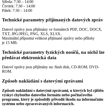
Středa: 7:30 – 14:00
Čtvrtek: 7:30 – 14:00
Pátek: 7:30 – 14:00
Technické parametry přijímaných datových zpráv
Datové zprávy jsou přijímány ve formátech
PDF, DOC, DOCX,
TXT, JPG/JPEG, PNG, XLS, XLSX.
Maximální přípustná velikost přijímané zprávy nebo přílohy
je
15 MB
.
Technické parametry fyzických nosičů, na nichž lze
předávat elektronická data
Datové zprávy jsou přijímány na:
flash disk, CD-ROM, DVD-
ROM.
Způsob nakládání s datovými zprávami
Způsob nakládání s datovými zprávami, u kterých byl zjištěn
výskyt chybného datového formátu nebo počítačového
programu, který je způsobilý přivodit škodu na informačním
systému nebo zpracovávaných informacích.