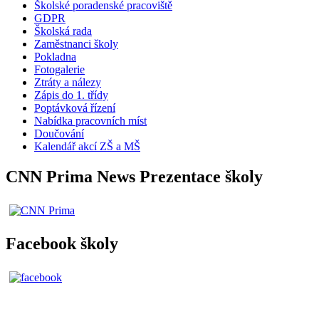
Školské poradenské pracoviště
GDPR
Školská rada
Zaměstnanci školy
Pokladna
Fotogalerie
Ztráty a nálezy
Zápis do 1. třídy
Poptávková řízení
Nabídka pracovních míst
Doučování
Kalendář akcí ZŠ a MŠ
CNN Prima News Prezentace školy
Facebook školy