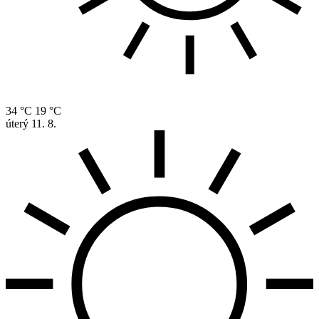
34 °C
19 °C
úterý
11. 8.