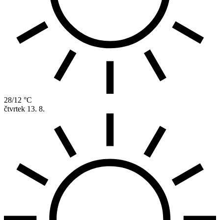
28/12 °C
čtvrtek
13. 8.