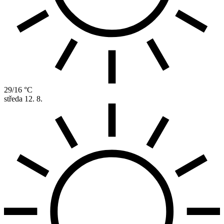
29/16 °C
středa
12. 8.