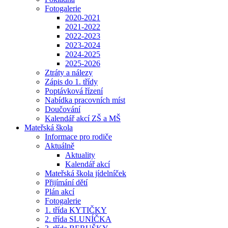
Fotogalerie
2020-2021
2021-2022
2022-2023
2023-2024
2024-2025
2025-2026
Ztráty a nálezy
Zápis do 1. třídy
Poptávková řízení
Nabídka pracovních míst
Doučování
Kalendář akcí ZŠ a MŠ
Mateřská škola
Informace pro rodiče
Aktuálně
Aktuality
Kalendář akcí
Mateřská škola jídelníček
Přijímání dětí
Plán akcí
Fotogalerie
1. třída KYTIČKY
2. třída SLUNÍČKA