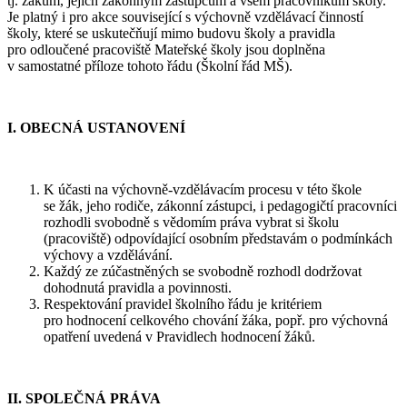
tj. žákům, jejich zákonným zástupcům a všem pracovníkům školy.
Je platný i pro akce související s výchovně vzdělávací činností
školy, které se uskutečňují mimo budovu školy a pravidla
pro odloučené pracoviště Mateřské školy jsou doplněna
v samostatné příloze tohoto řádu (Školní řád MŠ).
I. OBECNÁ USTANOVENÍ
K účasti na výchovně-vzdělávacím procesu v této škole
se žák, jeho rodiče, zákonní zástupci, i pedagogičtí pracovníci
rozhodli svobodně s vědomím práva vybrat si školu
(pracoviště) odpovídající osobním představám o podmínkách
výchovy a vzdělávání.
Každý ze zúčastněných se svobodně rozhodl dodržovat
dohodnutá pravidla a povinnosti.
Respektování pravidel školního řádu je kritériem
pro hodnocení celkového chování žáka, popř. pro výchovná
opatření uvedená v Pravidlech hodnocení žáků.
II. SPOLEČNÁ PRÁVA