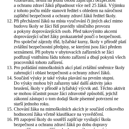
vzdělávání, nesmí na jednu osobu zajišťující bezpečnost
a ochranu zdraví žáků připadnout více než 25 žáků. Výjimku
z tohoto počtu může stanovit ředitel s ohledem na náročnost
zajištění bezpečnosti a ochrany zdraví žáků ředitel školy.
Při přecházení žáků na místa vyučování či jiných akcí mimo
budovu školy se žáci řídí pravidly silničního provozu
a pokyny doprovázejících osob. Před takovýmito akcemi
doprovázející učitel žáky prokazatelně poučí o bezpečnosti.
Pro společné zájezdy tříd, lyžařské kursy, školy v přírodě platí
zvláštní bezpečnostní předpisy, se kterými jsou žáci předem
seznámeni. Při pobytu v ubytovacích zařízeních se žáci
podřizují vnitřnímu řádu tohoto zařízení a dbají pokynů všech
pracovníků tohoto zařízení.
Pro pořádání mimoškolních akcí platí zvláštní směrnice školy
zahrnující i oblast bezpečnosti a ochrany zdraví žáků.
Součástí výuky je také výuka plavání na prvním stupni.
Do výuky mohou být zařazeny také další aktivity jako
bruslení, školy v přírodě a lyžařský výcvik atd. Těchto aktivit
se mohou účastnit pouze žáci zdravotně způsobilí, jejichž
zákonní zástupci o tom dodají škole písemné potvrzení ne
starší jednoho roku.
Chování žáka na mimoškolních akcích je součástí celkového
hodnocení žáka včetně klasifikace na vysvědčení.
Při zapojení školy do soutěží zajišťuje vysílající škola
bezpečnost a ochranu zdraví žáků po dobu dopravy