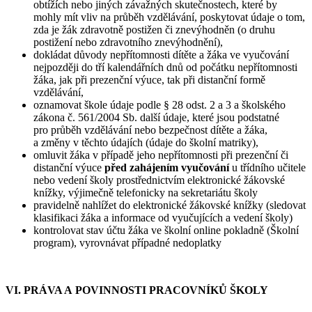
obtížích nebo jiných závažných skutečnostech, které by
mohly mít vliv na průběh vzdělávání, poskytovat údaje o tom,
zda je žák zdravotně postižen či znevýhodněn (o druhu
postižení nebo zdravotního znevýhodnění),
dokládat důvody nepřítomnosti dítěte a žáka ve vyučování
nejpozději do tří kalendářních dnů od počátku nepřítomnosti
žáka, jak při prezenční výuce, tak při distanční formě
vzdělávání,
oznamovat škole údaje podle § 28 odst. 2 a 3 a školského
zákona č. 561/2004 Sb. další údaje, které jsou podstatné
pro průběh vzdělávání nebo bezpečnost dítěte a žáka,
a změny v těchto údajích (údaje do školní matriky),
omluvit žáka v případě jeho nepřítomnosti při prezenční či
distanční výuce
před zahájením vyučování
u třídního učitele
nebo vedení školy prostřednictvím elektronické žákovské
knížky, výjimečně telefonicky na sekretariátu školy
pravidelně nahlížet do elektronické žákovské knížky (sledovat
klasifikaci žáka a informace od vyučujících a vedení školy)
kontrolovat stav účtu žáka ve školní online pokladně (Školní
program), vyrovnávat případné nedoplatky
VI. PRÁVA A POVINNOSTI PRACOVNÍKŮ ŠKOLY