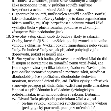
na soutěže a ze soutěží, pokud se se zákonným zástupcem
žáka nedohodne jinak. V průběhu soutěže zajišťuje
bezpečnost a ochranu zdraví žáků organizátor.
U sportovních soutěží, uměleckých soutěží a dalších soutěží,
kde to charakter soutěže vyžaduje a je to dáno organizačním
řádem soutěže, zajišťuje bezpečnost a ochranu zdraví žáků
vysílající škola v plném rozsahu, pokud se se zákonným
zástupcem žáka nedohodne jinak.
Svévolný vstup cizích osob do budovy školy je zakázán.
Osoby, které chtějí školu navštívit, použijí zvonek u hlavního
vchodu a ohlásí se. Vyčkají pokynu zaměstnance nebo vedení
školy. Po budově školy se pak případně pohybují v jeho
doprovodu, pokud se neurčí jinak.
Režim vyučovacích hodin, přestávek a rozdělení žáků do tříd
či skupin se nevztahuje na distanční formu vzdělávání, zde
jsou respektována specifika tohoto způsobu vzdělávání, jako
jsou odlišné technické vybavení a možnosti žáků, náročnost
dlouhodobé práce s počítačem, dlouhodobé sledování
monitoru, nevhodné držení těla, atd. Délku výuky a přestávek
stanovuje pedagog při distančním vzdělávání podle charakteru
činnosti a s přihlédnutím k základním fyziologickým
potřebám žáků, jejich schopnostem a reakcím. Distanční
vzdělávání škola přizpůsobí podmínkám žáků a zajistí
on-line výukou, kombinací synchronní on-line výukou
(pedagogický pracovník pracuje v určené době