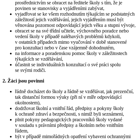
prostřednictvím se obracet na ředitele školy s tím, že je
povinen se stanovisky a vyjádřeními zabývat,
vyjadřovat se ke všem rozhodnutím týkajícím se podstatných
záležitostí jejich vzdělávání, jejich vyjádřením musí být
věnována pozornost odpovídající jejich věku a stupni vývoje,
obracet se na své třídní učitele, výchovného poradce nebo
vedení školy v případě naléhavých problémů kdykoli,
v ostatních případech mimo vyučování v době stanovené
pro konzultaci nebo v čase vzájemně dohodnutém,
na informace a poradenskou pomoc školy v záležitostech
týkajících se vzdělávání,
účastnit se individuálních konzultací o své práci spolu
se svými rodiči.
2. Žáci jsou povinni
řádně docházet do školy a řádně se vzdělávat, jak prezenční,
tak distanční formou výuky (při ní v míře odpovídající
okolnostem),
dodržovat školní a vnitřní řád, předpisy a pokyny školy
k ochraně zdraví a bezpečnosti, s nimiž byli seznámeni,
plnit pokyny pedagogických pracovníků školy vydané
v souladu s právními předpisy a školním nebo vnitřním
řádem,
být v případě mimořádných opatření vybaveni ochrannými