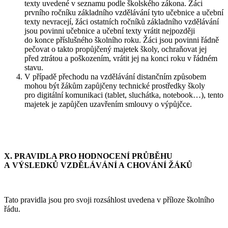
texty uvedené v seznamu podle školského zákona. Žáci
prvního ročníku základního vzdělávání tyto učebnice a učební
texty nevracejí, žáci ostatních ročníků základního vzdělávání
jsou povinni učebnice a učební texty vrátit nejpozději
do konce příslušného školního roku. Žáci jsou povinni řádně
pečovat o takto propůjčený majetek školy, ochraňovat jej
před ztrátou a poškozením, vrátit jej na konci roku v řádném
stavu.
V případě přechodu na vzdělávání distančním způsobem
mohou být žákům zapůjčeny technické prostředky školy
pro digitální komunikaci (tablet, sluchátka, notebook…), tento
majetek je zapůjčen uzavřením smlouvy o výpůjčce.
X.
PRAVIDLA PRO HODNOCENÍ PRŮBĚHU
A VÝSLEDKŮ VZDĚLÁVÁNÍ A CHOVÁNÍ ŽÁKŮ
Tato pravidla jsou pro svoji rozsáhlost uvedena v příloze školního
řádu.