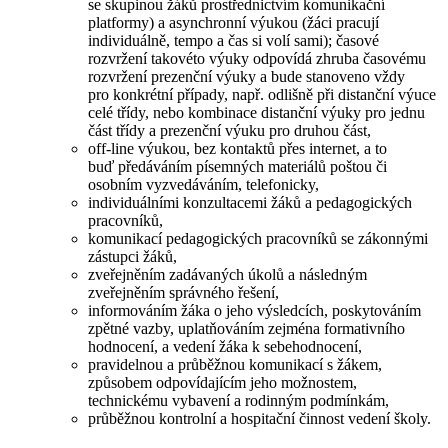
se skupinou žáků prostřednictvím komunikační
platformy) a asynchronní výukou (žáci pracují
individuálně, tempo a čas si volí sami); časové
rozvržení takovéto výuky odpovídá zhruba časovému
rozvržení prezenční výuky a bude stanoveno vždy
pro konkrétní případy, např. odlišně při distanční výuce
celé třídy, nebo kombinace distanční výuky pro jednu
část třídy a prezenční výuku pro druhou část,
off-line výukou, bez kontaktů přes internet, a to
buď předáváním písemných materiálů poštou či
osobním vyzvedáváním, telefonicky,
individuálními konzultacemi žáků a pedagogických
pracovníků,
komunikací pedagogických pracovníků se zákonnými
zástupci žáků,
zveřejněním zadávaných úkolů a následným
zveřejněním správného řešení,
informováním žáka o jeho výsledcích, poskytováním
zpětné vazby, uplatňováním zejména formativního
hodnocení, a vedení žáka k sebehodnocení,
pravidelnou a průběžnou komunikací s žákem,
způsobem odpovídajícím jeho možnostem,
technickému vybavení a rodinným podmínkám,
průběžnou kontrolní a hospitační činnost vedení školy.