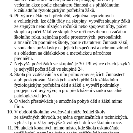
vedením akce podle charakteru činnosti a s přihlédnutím
k základním fyziologickým potřebám žáků.
Při výuce některých předmětů, zejména nepovinných
a volitelných, lze dělit třídy na skupiny, vytvářet skupiny žáků
ze stejných nebo různých ročníků nebo spojovat třídy, počet
skupin a počet žáků ve skupině se určí rozvrhem na začátku
školního roku, zejména podle prostorových, personálních
a finančních podmínek školy, podle charakteru činnosti žáků,
v souladu s požadavky na jejich bezpečnost a ochranu zdraví
a s ohledem na didaktickou a metodickou náročnost
předmětu.
Nejvyšší počet žáků ve skupině je 30. Při výuce cizích jazyků
je nejvyšší počet žáků ve skupině 24.
Škola při vzdělávání a s ním přímo souvisejících činnostech
a při poskytování školských služeb přihlíží k základním
fyziologickým potřebám dětí a žáků a vytváří podmínky
pro jejich zdravý vývoj a pro předcházení vzniku sociálně
patologických jevů.
O všech přestávkách je umožněn pohyb dětí a žáků mimo
třídu.
V období školního vyučování může ředitel školy
ze závažných důvodů, zejména organizačních a technických,
vyhlásit pro žáky nejvýše 5 volných dnů ve školním roce.
Při akcích konaných mimo místo, kde škola uskutečňuje