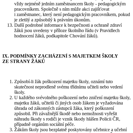
vždy nejméně jedním zaměstnancem školy - pedagogickým
pracovníkem. Společně s ním může akci zajišťovat
i zaměstnanec, který není pedagogickým pracovníkem, pokud
je zletilý a způsobilý k právním úkonům.
Další podrobné informace k bezpečnosti a ochraně zdraví
žáků jsou uvedeny v příloze školního řádu (v Pravidlech
hodnocení žáků, podkapitole Chování žáků).
IX. PODMÍNKY ZACHÁZENÍ S MAJETKEM ŠKOLY
ZE STRANY ŽÁKŮ
Způsobí-li žák poškození majetku školy, oznámí tuto
skutečnost neprodleně svému třídnímu učiteli nebo vedení
školy.
U každého svévolného poškození nebo zničení majetku školy,
majetku žáků, učitelů či jiných osob žákem je vyžadována
úhrada od zákonných zástupců žáka, který poškození
způsobil. Při závažnější škodě nebo nemožnosti vyřešit
náhradu škody s rodiči je vznik škody hlášen Policii ČR,
případně orgánům sociální péče.
Žákům školy jsou bezplatně poskytovány učebnice a učební