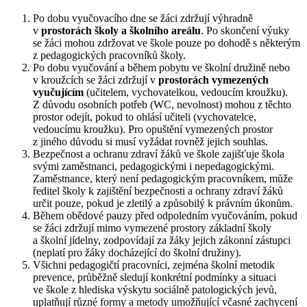
Po dobu vyučovacího dne se žáci zdržují výhradně
v
prostorách školy a školního areálu
. Po skončení výuky
se žáci mohou zdržovat ve škole pouze po dohodě s některým
z pedagogických pracovníků školy.
Po dobu vyučování a během pobytu ve školní družině nebo
v kroužcích se žáci zdržují v
prostorách vymezených
vyučujícím
(učitelem, vychovatelkou, vedoucím kroužku).
Z důvodu osobních potřeb (WC, nevolnost) mohou z těchto
prostor odejít, pokud to ohlásí učiteli (vychovatelce,
vedoucímu kroužku). Pro opuštění vymezených prostor
z jiného důvodu si musí vyžádat rovněž jejich souhlas.
Bezpečnost a ochranu zdraví žáků ve škole zajišťuje škola
svými zaměstnanci, pedagogickými i nepedagogickými.
Zaměstnance, který není pedagogickým pracovníkem, může
ředitel školy k zajištění bezpečnosti a ochrany zdraví žáků
určit pouze, pokud je zletilý a způsobilý k právním úkonům.
Během obědové pauzy před odpoledním vyučováním, pokud
se žáci zdržují mimo vymezené prostory základní školy
a školní jídelny, zodpovídají za žáky jejich zákonní zástupci
(neplatí pro žáky docházející do školní družiny).
Všichni pedagogičtí pracovníci, zejména školní metodik
prevence, průběžně sledují konkrétní podmínky a situaci
ve škole z hlediska výskytu sociálně patologických jevů,
uplatňují různé formy a metody umožňující včasné zachycení