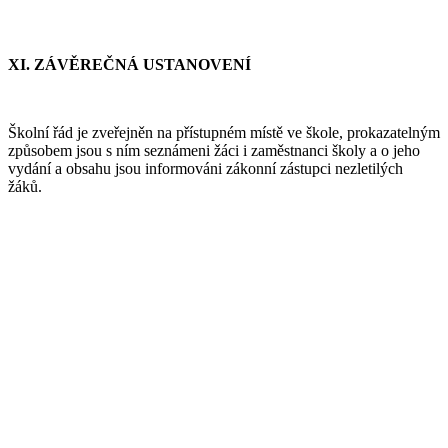
XI.
ZÁVĚREČNÁ USTANOVENÍ
Školní řád je zveřejněn na přístupném místě ve škole, prokazatelným
způsobem jsou s ním seznámeni žáci i zaměstnanci školy a o jeho
vydání a obsahu jsou informováni zákonní zástupci nezletilých
žáků.