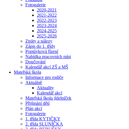
Fotogalerie
2020-2021
2021-2022
2022-2023
2023-2024
2024-2025
2025-2026
Ztráty a nálezy
Zápis do 1. třídy
Poptávková řízení
Nabídka pracovních míst
Doučování
Kalendář akcí ZŠ a MŠ
Mateřská škola
Informace pro rodiče
Aktuálně
Aktuality
Kalendář akcí
Mateřská škola jídelníček
Přijímání dětí
Plán akcí
Fotogalerie
1. třída KYTIČKY
2. třída SLUNÍČKA