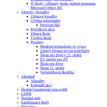
IT školy - přístupy, hesla, stažení programu
Microsoft Office 365
Aktivity ⁄ Kroužky
Zájmové kroužky
Učebna informatiky
Provozní řád
Ročníkové akce
Zdravá škola
Tvořivá škola
Projekty
Moderní technologie ve výuce
Zdravý životní styl na kolečkách
Škola pro život v 21. století
EU peníze pro ZŠ
Škola pro život
Škola 21. století
Večerníčková školička
Aktuálně
Aktuality
Kalendář akcí
Školské poradenské pracoviště
GDPR
Školská rada
Zaměstnanci školy
Pokladna