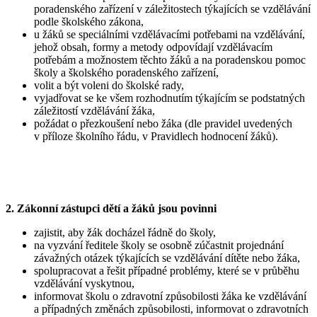
poradenského zařízení v záležitostech týkajících se vzdělávání
podle školského zákona,
u žáků se speciálními vzdělávacími potřebami na vzdělávání,
jehož obsah, formy a metody odpovídají vzdělávacím
potřebám a možnostem těchto žáků a na poradenskou pomoc
školy a školského poradenského zařízení,
volit a být voleni do školské rady,
vyjadřovat se ke všem rozhodnutím týkajícím se podstatných
záležitostí vzdělávání žáka,
požádat o přezkoušení nebo žáka (dle pravidel uvedených
v příloze školního řádu, v Pravidlech hodnocení žáků).
2. Zákonní zástupci dětí a žáků jsou povinni
zajistit, aby žák docházel řádně do školy,
na vyzvání ředitele školy se osobně zúčastnit projednání
závažných otázek týkajících se vzdělávání dítěte nebo žáka,
spolupracovat a řešit případné problémy, které se v průběhu
vzdělávání vyskytnou,
informovat školu o zdravotní způsobilosti žáka ke vzdělávání
a případných změnách způsobilosti, informovat o zdravotních