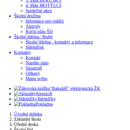
3. třída BERUŠKY
4. třída MOTÝLCI
Společné akce
Školní družina
Informace pro rodiče
Aktivity
Roční plán ŠD
Školní jídelna ⁄ Bufet
Školní jídelna - kontakty a informace
Jídelníček
Kontakty
Kontakt
Napište nám
Sponzoři
Odkazy
Mapa webu
"Bakaláři" elektronická ŽK
Sponzoři
Jídelníčky
Pokladna
Úvodní stránka
Základní škola
Úřední deska
Školní řád