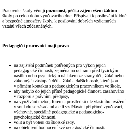
Pracovníci školy věnují
pozornost, péči a zájem všem žákům
školy po celou dobu vyučovacího dne. Přispívají k posilování klidné
a bezpečné atmosféry školy, k posilování dobrých vzájemných
vztahů všech zúčastněných.
Pedagogičtí pracovníci mají právo
na zajištění podmínek potřebných pro výkon jejich
pedagogické činnosti, zejména na ochranu před fyzickým
násilím nebo psychickým nátlakem ze strany dětí, žáků nebo
zákonných zástupců dětí a žáků a dalších osob, které jsou
v přímém kontaktu s pedagogickým pracovníkem ve škole,
aby nebylo do jejich přímé pedagogické činnosti zasahováno
v rozporu s právními předpisy,
na využívání metod, forem a prostředků dle vlastního uvážení
v souladu se zásadami a cíli vzdělávání při přímé vyučovací,
výchovné, speciálně pedagogické a pedagogicko-
psychologické činnosti,
volit a být voleni do školské rady,
na objektivní hodnocení své pedagogické činnosti.