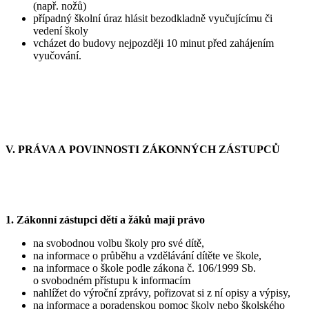
(např. nožů)
případný školní úraz hlásit bezodkladně vyučujícímu či
vedení školy
vcházet do budovy nejpozději 10 minut před zahájením
vyučování.
V. PRÁVA A POVINNOSTI ZÁKONNÝCH ZÁSTUPCŮ
1. Zákonní zástupci dětí a žáků mají právo
na svobodnou volbu školy pro své dítě,
na informace o průběhu a vzdělávání dítěte ve škole,
na informace o škole podle zákona č. 106/1999 Sb.
o svobodném přístupu k informacím
nahlížet do výroční zprávy, pořizovat si z ní opisy a výpisy,
na informace a poradenskou pomoc školy nebo školského