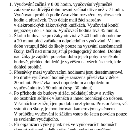
Vyučování začíná v 8.00 hodin, vyučování výjimečně
zařazené na dřívější dobu nesmí začínat dříve než v 7 hodin.
Vyučování probíhá podle časového rozvržení vyučovacích
hodin a přestávek. Tyto údaje mají žáci zapsány
v elektronických žákovských knížkách. Vyučování končí
nejpozději do 17 hodin. Vyučovací hodina trvá 45 minut.
Školní budova se pro žáky otevírá v 7.40 hodin dopoledne
a 20 minut před začátkem odpoledního vyučování. V jinou
dobu vstupují žáci do školy pouze na vyzvání zaměstnanců
školy, kteří nad nimi zajišťují pedagogický dohled. Dohled
nad žáky je zajištěn po celou dobu jejich pobytu ve školní
budově, přehled dohledů je vyvěšen na všech úsecích, kde
dohled probíhá.
Přestávky mezi vyučovacími hodinami jsou desetiminutové.
Po druhé vyučovací hodině je zařazena přestávka v délce
20 minut. Přestávka mezi dopoledním a odpoledním
vyučováním trvá 50 minut (resp. 30 minut).
Po příchodu do budovy si žáci odkládají obuv a svršky
do osobních skříněk v šatnách a ihned odcházejí do učeben.
V šatnách se zdržují jen po dobu nezbytnou. Prostor šaten, vč.
vstupů do školy, je monitorován kamerovým systémem.
V průběhu vyučování je žákům vstup do šaten povolen pouze
se svolením vyučujícího.
Při organizaci výuky jinak než ve vyučovacích hodinách
stanoví zařazení a délku přestávek pedagog pověřený