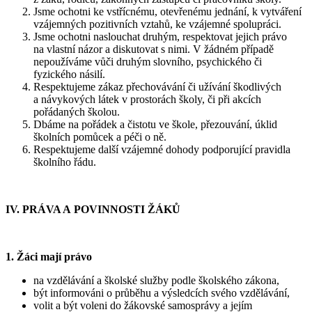
Jsme ochotni ke vstřícnému, otevřenému jednání, k vytváření
vzájemných pozitivních vztahů, ke vzájemné spolupráci.
Jsme ochotni naslouchat druhým, respektovat jejich právo
na vlastní názor a diskutovat s nimi. V žádném případě
nepoužíváme vůči druhým slovního, psychického či
fyzického násilí.
Respektujeme zákaz přechovávání či užívání škodlivých
a návykových látek v prostorách školy, či při akcích
pořádaných školou.
Dbáme na pořádek a čistotu ve škole, přezouvání, úklid
školních pomůcek a péči o ně.
Respektujeme další vzájemné dohody podporující pravidla
školního řádu.
IV. PRÁVA A POVINNOSTI ŽÁKŮ
1. Žáci mají právo
na vzdělávání a školské služby podle školského zákona,
být informováni o průběhu a výsledcích svého vzdělávání,
volit a být voleni do žákovské samosprávy a jejím