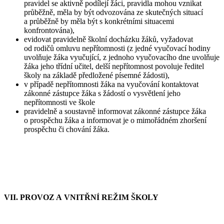
pravidel se aktivně podílejí žáci, pravidla mohou vznikat
průběžně, měla by být odvozována ze skutečných situací
a průběžně by měla být s konkrétními situacemi
konfrontována),
evidovat pravidelně školní docházku žáků, vyžadovat
od rodičů omluvu nepřítomnosti (z jedné vyučovací hodiny
uvolňuje žáka vyučující, z jednoho vyučovacího dne uvolňuje
žáka jeho třídní učitel, delší nepřítomnost povoluje ředitel
školy na základě předložené písemné žádosti),
v případě nepřítomnosti žáka na vyučování kontaktovat
zákonné zástupce žáka s žádostí o vysvětlení jeho
nepřítomnosti ve škole
pravidelně a soustavně informovat zákonné zástupce žáka
o prospěchu žáka a informovat je o mimořádném zhoršení
prospěchu či chování žáka.
VII. PROVOZ A VNITŘNÍ REŽIM ŠKOLY