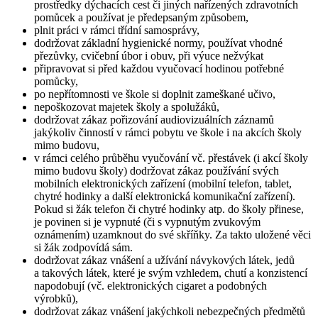
prostředky dýchacích cest či jiných nařízených zdravotních
pomůcek a používat je předepsaným způsobem,
plnit práci v rámci třídní samosprávy,
dodržovat základní hygienické normy, používat vhodné
přezůvky, cvičební úbor i obuv, při výuce nežvýkat
připravovat si před každou vyučovací hodinou potřebné
pomůcky,
po nepřítomnosti ve škole si doplnit zameškané učivo,
nepoškozovat majetek školy a spolužáků,
dodržovat zákaz pořizování audiovizuálních záznamů
jakýkoliv činností v rámci pobytu ve škole i na akcích školy
mimo budovu,
v rámci celého průběhu vyučování vč. přestávek (i akcí školy
mimo budovu školy) dodržovat zákaz používání svých
mobilních elektronických zařízení (mobilní telefon, tablet,
chytré hodinky a další elektronická komunikační zařízení).
Pokud si žák telefon či chytré hodinky atp. do školy přinese,
je povinen si je vypnuté (či s vypnutým zvukovým
oznámením) uzamknout do své skříňky. Za takto uložené věci
si žák zodpovídá sám.
dodržovat zákaz vnášení a užívání návykových látek, jedů
a takových látek, které je svým vzhledem, chutí a konzistencí
napodobují (vč. elektronických cigaret a podobných
výrobků),
dodržovat zákaz vnášení jakýchkoli nebezpečných předmětů