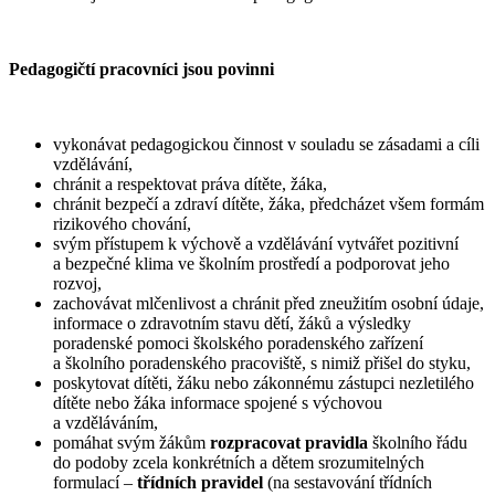
Pedagogičtí pracovníci jsou povinni
vykonávat pedagogickou činnost v souladu se zásadami a cíli
vzdělávání,
chránit a respektovat práva dítěte, žáka,
chránit bezpečí a zdraví dítěte, žáka, předcházet všem formám
rizikového chování,
svým přístupem k výchově a vzdělávání vytvářet pozitivní
a bezpečné klima ve školním prostředí a podporovat jeho
rozvoj,
zachovávat mlčenlivost a chránit před zneužitím osobní údaje,
informace o zdravotním stavu dětí, žáků a výsledky
poradenské pomoci školského poradenského zařízení
a školního poradenského pracoviště, s nimiž přišel do styku,
poskytovat dítěti, žáku nebo zákonnému zástupci nezletilého
dítěte nebo žáka informace spojené s výchovou
a vzděláváním,
pomáhat svým žákům
rozpracovat pravidla
školního řádu
do podoby zcela konkrétních a dětem srozumitelných
formulací –
třídních pravidel
(na sestavování třídních