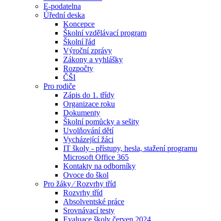
E-podatelna
Úřední deska
Koncepce
Školní vzdělávací program
Školní řád
Výroční zprávy
Zákony a vyhlášky
Rozpočty
ČŠI
Pro rodiče
Zápis do 1. třídy
Organizace roku
Dokumenty
Školní pomůcky a sešity
Uvolňování dětí
Vycházející žáci
IT školy - přístupy, hesla, stažení programu
Microsoft Office 365
Kontakty na odborníky
Ovoce do škol
Pro žáky ⁄ Rozvrhy tříd
Rozvrhy tříd
Absolventské práce
Srovnávací testy
Evaluace školy červen 2024