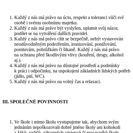
Každý z nás má právo na úctu, respekt a toleranci vůči své
osobě i svému osobnímu majetku.
Každý z nás má právo být vyslyšen, uplatnit svůj názor,
podílet se na vytváření dalších pravidel.
Každý z nás má právo cítit se bezpečně, nebýt vystavován
neodůvodněným podezřením, ironizování, ponižování,
pomluvám, pohrůžkám či šikaně. Každý z nás má právo
na ochranu před škodlivými vlivy (kouření, drogy, alkohol
aj.).
Každý z nás má právo na důstojné prostředí a podmínky
k práci i odpočinku, na uspokojení základních lidských potřeb
(jídlo, pití, WC).
Každý z nás má právo na volný čas a relaxaci.
III. SPOLEČNÉ POVINNOSTI
Ve škole i mimo školu vystupujeme tak, abychom svým
jednáním nepoškozovali dobré jméno školy ani kohokoli
z žáků, rodičů, zákonných zástupců či pracovníků školy.