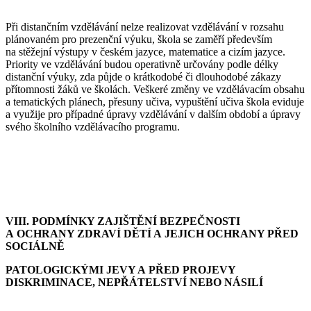
Při distančním vzdělávání nelze realizovat vzdělávání v rozsahu
plánovaném pro prezenční výuku, škola se zaměří především
na stěžejní výstupy v českém jazyce, matematice a cizím jazyce.
Priority ve vzdělávání budou operativně určovány podle délky
distanční výuky, zda půjde o krátkodobé či dlouhodobé zákazy
přítomnosti žáků ve školách. Veškeré změny ve vzdělávacím obsahu
a tematických plánech, přesuny učiva, vypuštění učiva škola eviduje
a využije pro případné úpravy vzdělávání v dalším období a úpravy
svého školního vzdělávacího programu.
VIII.
PODMÍNKY ZAJIŠTĚNÍ BEZPEČNOSTI
A OCHRANY ZDRAVÍ DĚTÍ A JEJICH OCHRANY PŘED
SOCIÁLNĚ
PATOLOGICKÝMI JEVY A PŘED PROJEVY
DISKRIMINACE, NEPŘÁTELSTVÍ NEBO NÁSILÍ