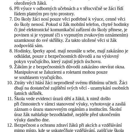
ohrožených žáků.
Při výuce v odborných učebnách a v tělocvičně se žáci řídí
řádem platným pro tyto prostory.
Do školy žáci nosí pouze věci potřebné k výuce, cenné věci
do školy nenosí. Pokud si žák mobilní telefon, chytré hodinky
či jiné elektronické komunikační zařízení do školy přinese, je
povinen si je vypnuté (či s vypnutým zvukovým oznámením)
uzamknout do své skříňky. Za takto uložené věci si žák
zodpovídá sám.
Hodinky, šperky apod. mají neustále u sebe, mají zakázáno je
odkládat, pouze z bezpečnostních důvodů a na výslovný
pokyn vyučujícího, který zajistí jejich úschovu.
Žákům je z bezpečnostních důvodů zakázáno otevírat okna.
Manipulovat se žaluziemi a roletami mohou pouze
se souhlasem vyučujícího.
Ztráty věcí hlásí žáci neprodleně svému třídnímu učiteli. Žáci
dbají na dostatečné zajištění svých věcí - uzamykání osobních
šatních skříněk.
Škola vede evidenci úrazů dětí a žáků, k nimž došlo
při činnostech v rámci stanovené výuky, vyhotovuje a zasílá
záznam o úrazu stanoveným orgánům a institucím. Školní
úraz žák nahlašuje bezodkladně, nejdéle před ukončením
výuky daného dne.
Bezpečnost a ochranu zdraví žáků při akcích a vzdělávání
mimo místo, kde se uskutečňuje vzdělávání, zajišťuje škola