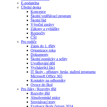
E-podatelna
Úřední deska
Koncepce
Školní vzdělávací program
Školní řád
Výroční zprávy
Zákony a vyhlášky
Rozpočty
ČŠI
Pro rodiče
Zápis do 1. třídy
Organizace roku
Dokumenty
Školní pomůcky a sešity
Uvolňování dětí
Vycházející žáci
IT školy - přístupy, hesla, stažení programu
Microsoft Office 365
Kontakty na odborníky
Ovoce do škol
Pro žáky ⁄ Rozvrhy tříd
Rozvrhy tříd
Absolventské práce
Srovnávací testy
Evaluace školy červen 2024