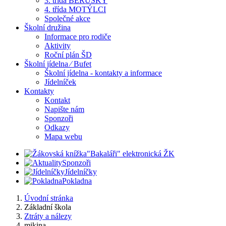
3. třída BERUŠKY
4. třída MOTÝLCI
Společné akce
Školní družina
Informace pro rodiče
Aktivity
Roční plán ŠD
Školní jídelna ⁄ Bufet
Školní jídelna - kontakty a informace
Jídelníček
Kontakty
Kontakt
Napište nám
Sponzoři
Odkazy
Mapa webu
"Bakaláři" elektronická ŽK
Sponzoři
Jídelníčky
Pokladna
Úvodní stránka
Základní škola
Ztráty a nálezy
mikina