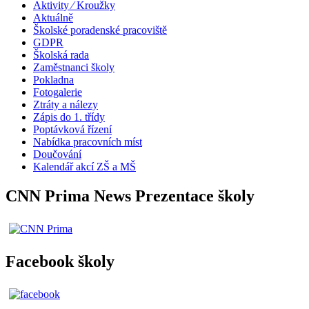
Aktivity ⁄ Kroužky
Aktuálně
Školské poradenské pracoviště
GDPR
Školská rada
Zaměstnanci školy
Pokladna
Fotogalerie
Ztráty a nálezy
Zápis do 1. třídy
Poptávková řízení
Nabídka pracovních míst
Doučování
Kalendář akcí ZŠ a MŠ
CNN Prima News Prezentace školy
Facebook školy