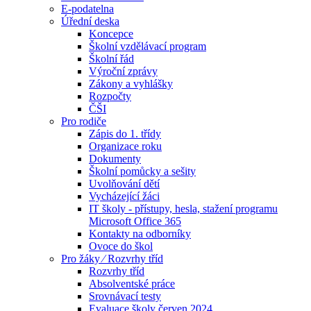
E-podatelna
Úřední deska
Koncepce
Školní vzdělávací program
Školní řád
Výroční zprávy
Zákony a vyhlášky
Rozpočty
ČŠI
Pro rodiče
Zápis do 1. třídy
Organizace roku
Dokumenty
Školní pomůcky a sešity
Uvolňování dětí
Vycházející žáci
IT školy - přístupy, hesla, stažení programu
Microsoft Office 365
Kontakty na odborníky
Ovoce do škol
Pro žáky ⁄ Rozvrhy tříd
Rozvrhy tříd
Absolventské práce
Srovnávací testy
Evaluace školy červen 2024