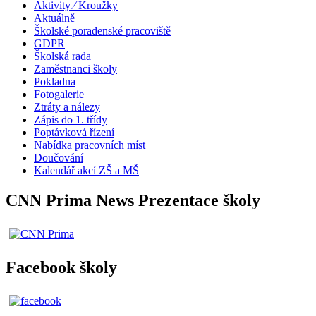
Aktivity ⁄ Kroužky
Aktuálně
Školské poradenské pracoviště
GDPR
Školská rada
Zaměstnanci školy
Pokladna
Fotogalerie
Ztráty a nálezy
Zápis do 1. třídy
Poptávková řízení
Nabídka pracovních míst
Doučování
Kalendář akcí ZŠ a MŠ
CNN Prima News Prezentace školy
Facebook školy