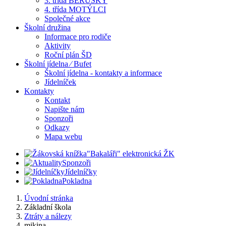
3. třída BERUŠKY
4. třída MOTÝLCI
Společné akce
Školní družina
Informace pro rodiče
Aktivity
Roční plán ŠD
Školní jídelna ⁄ Bufet
Školní jídelna - kontakty a informace
Jídelníček
Kontakty
Kontakt
Napište nám
Sponzoři
Odkazy
Mapa webu
"Bakaláři" elektronická ŽK
Sponzoři
Jídelníčky
Pokladna
Úvodní stránka
Základní škola
Ztráty a nálezy
mikina