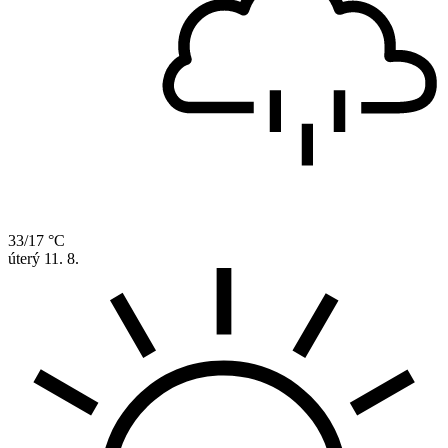
33/17 °C
úterý
11. 8.