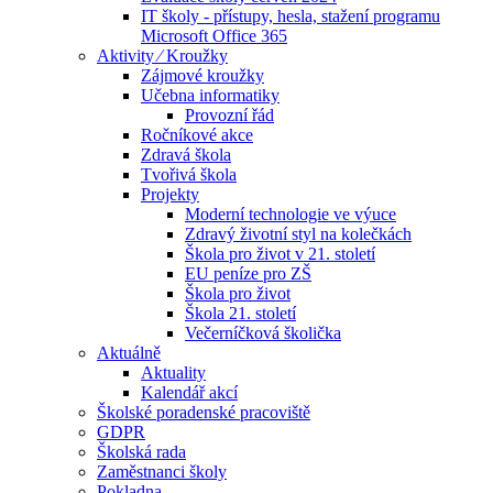
IT školy - přístupy, hesla, stažení programu
Microsoft Office 365
Aktivity ⁄ Kroužky
Zájmové kroužky
Učebna informatiky
Provozní řád
Ročníkové akce
Zdravá škola
Tvořivá škola
Projekty
Moderní technologie ve výuce
Zdravý životní styl na kolečkách
Škola pro život v 21. století
EU peníze pro ZŠ
Škola pro život
Škola 21. století
Večerníčková školička
Aktuálně
Aktuality
Kalendář akcí
Školské poradenské pracoviště
GDPR
Školská rada
Zaměstnanci školy
Pokladna