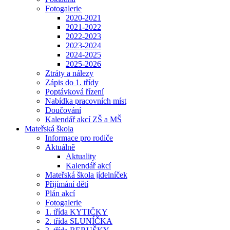
Fotogalerie
2020-2021
2021-2022
2022-2023
2023-2024
2024-2025
2025-2026
Ztráty a nálezy
Zápis do 1. třídy
Poptávková řízení
Nabídka pracovních míst
Doučování
Kalendář akcí ZŠ a MŠ
Mateřská škola
Informace pro rodiče
Aktuálně
Aktuality
Kalendář akcí
Mateřská škola jídelníček
Přijímání dětí
Plán akcí
Fotogalerie
1. třída KYTIČKY
2. třída SLUNÍČKA