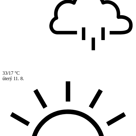
33/17 °C
úterý
11. 8.