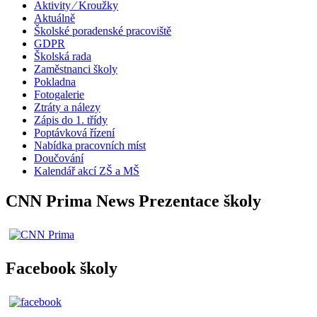
Aktivity ⁄ Kroužky
Aktuálně
Školské poradenské pracoviště
GDPR
Školská rada
Zaměstnanci školy
Pokladna
Fotogalerie
Ztráty a nálezy
Zápis do 1. třídy
Poptávková řízení
Nabídka pracovních míst
Doučování
Kalendář akcí ZŠ a MŠ
CNN Prima News Prezentace školy
Facebook školy