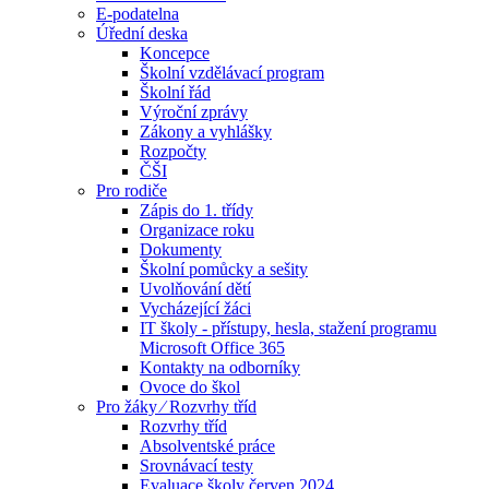
E-podatelna
Úřední deska
Koncepce
Školní vzdělávací program
Školní řád
Výroční zprávy
Zákony a vyhlášky
Rozpočty
ČŠI
Pro rodiče
Zápis do 1. třídy
Organizace roku
Dokumenty
Školní pomůcky a sešity
Uvolňování dětí
Vycházející žáci
IT školy - přístupy, hesla, stažení programu
Microsoft Office 365
Kontakty na odborníky
Ovoce do škol
Pro žáky ⁄ Rozvrhy tříd
Rozvrhy tříd
Absolventské práce
Srovnávací testy
Evaluace školy červen 2024