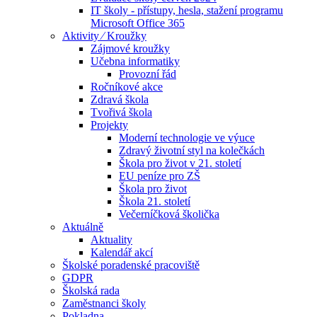
IT školy - přístupy, hesla, stažení programu
Microsoft Office 365
Aktivity ⁄ Kroužky
Zájmové kroužky
Učebna informatiky
Provozní řád
Ročníkové akce
Zdravá škola
Tvořivá škola
Projekty
Moderní technologie ve výuce
Zdravý životní styl na kolečkách
Škola pro život v 21. století
EU peníze pro ZŠ
Škola pro život
Škola 21. století
Večerníčková školička
Aktuálně
Aktuality
Kalendář akcí
Školské poradenské pracoviště
GDPR
Školská rada
Zaměstnanci školy
Pokladna