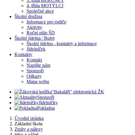
3. třída BERUŠKY
4. třída MOTÝLCI
Společné akce
Školní družina
Informace pro rodiče
Aktivity
Roční plán ŠD
Školní jídelna ⁄ Bufet
Školní jídelna - kontakty a informace
Jídelníček
Kontakty
Kontakt
Napište nám
Sponzoři
Odkazy
Mapa webu
"Bakaláři" elektronická ŽK
Sponzoři
Jídelníčky
Pokladna
Úvodní stránka
Základní škola
Ztráty a nálezy
triko + sáček