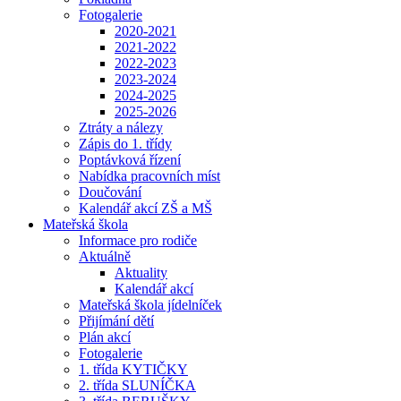
Fotogalerie
2020-2021
2021-2022
2022-2023
2023-2024
2024-2025
2025-2026
Ztráty a nálezy
Zápis do 1. třídy
Poptávková řízení
Nabídka pracovních míst
Doučování
Kalendář akcí ZŠ a MŠ
Mateřská škola
Informace pro rodiče
Aktuálně
Aktuality
Kalendář akcí
Mateřská škola jídelníček
Přijímání dětí
Plán akcí
Fotogalerie
1. třída KYTIČKY
2. třída SLUNÍČKA