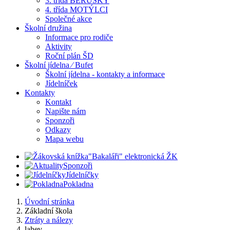
3. třída BERUŠKY
4. třída MOTÝLCI
Společné akce
Školní družina
Informace pro rodiče
Aktivity
Roční plán ŠD
Školní jídelna ⁄ Bufet
Školní jídelna - kontakty a informace
Jídelníček
Kontakty
Kontakt
Napište nám
Sponzoři
Odkazy
Mapa webu
"Bakaláři" elektronická ŽK
Sponzoři
Jídelníčky
Pokladna
Úvodní stránka
Základní škola
Ztráty a nálezy
lahev