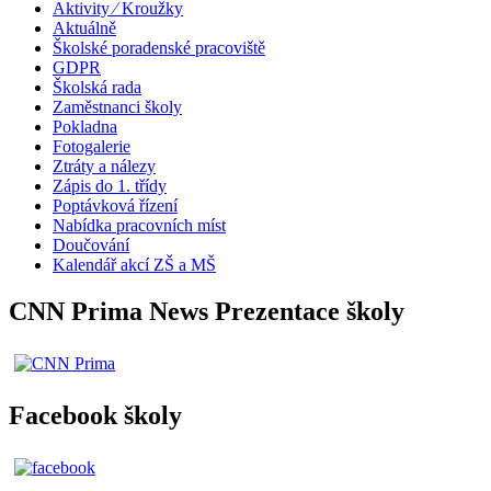
Aktivity ⁄ Kroužky
Aktuálně
Školské poradenské pracoviště
GDPR
Školská rada
Zaměstnanci školy
Pokladna
Fotogalerie
Ztráty a nálezy
Zápis do 1. třídy
Poptávková řízení
Nabídka pracovních míst
Doučování
Kalendář akcí ZŠ a MŠ
CNN Prima News Prezentace školy
Facebook školy