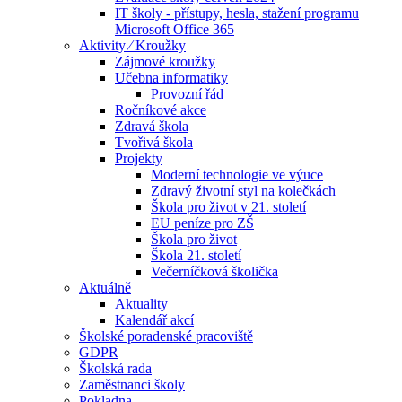
IT školy - přístupy, hesla, stažení programu
Microsoft Office 365
Aktivity ⁄ Kroužky
Zájmové kroužky
Učebna informatiky
Provozní řád
Ročníkové akce
Zdravá škola
Tvořivá škola
Projekty
Moderní technologie ve výuce
Zdravý životní styl na kolečkách
Škola pro život v 21. století
EU peníze pro ZŠ
Škola pro život
Škola 21. století
Večerníčková školička
Aktuálně
Aktuality
Kalendář akcí
Školské poradenské pracoviště
GDPR
Školská rada
Zaměstnanci školy
Pokladna