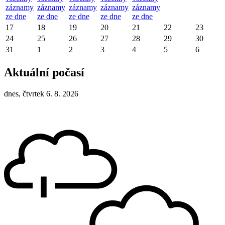
záznamy
záznamy
záznamy
záznamy
záznamy
ze dne
ze dne
ze dne
ze dne
ze dne
17
18
19
20
21
22
23
24
25
26
27
28
29
30
31
1
2
3
4
5
6
Aktuální počasí
dnes, čtvrtek 6. 8. 2026