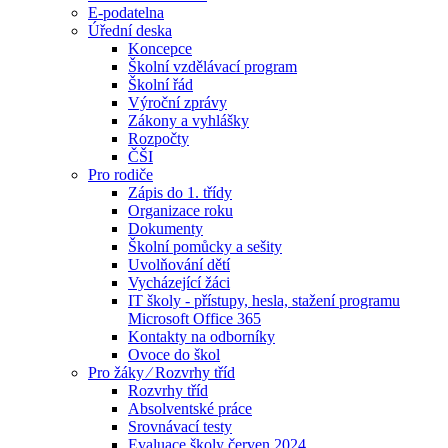
E-podatelna
Úřední deska
Koncepce
Školní vzdělávací program
Školní řád
Výroční zprávy
Zákony a vyhlášky
Rozpočty
ČŠI
Pro rodiče
Zápis do 1. třídy
Organizace roku
Dokumenty
Školní pomůcky a sešity
Uvolňování dětí
Vycházející žáci
IT školy - přístupy, hesla, stažení programu
Microsoft Office 365
Kontakty na odborníky
Ovoce do škol
Pro žáky ⁄ Rozvrhy tříd
Rozvrhy tříd
Absolventské práce
Srovnávací testy
Evaluace školy červen 2024