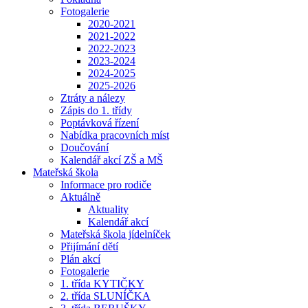
Fotogalerie
2020-2021
2021-2022
2022-2023
2023-2024
2024-2025
2025-2026
Ztráty a nálezy
Zápis do 1. třídy
Poptávková řízení
Nabídka pracovních míst
Doučování
Kalendář akcí ZŠ a MŠ
Mateřská škola
Informace pro rodiče
Aktuálně
Aktuality
Kalendář akcí
Mateřská škola jídelníček
Přijímání dětí
Plán akcí
Fotogalerie
1. třída KYTIČKY
2. třída SLUNÍČKA