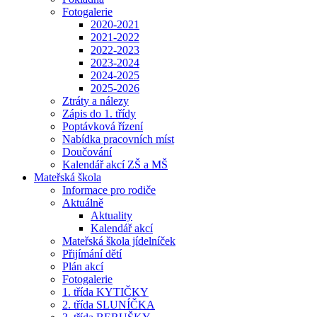
Fotogalerie
2020-2021
2021-2022
2022-2023
2023-2024
2024-2025
2025-2026
Ztráty a nálezy
Zápis do 1. třídy
Poptávková řízení
Nabídka pracovních míst
Doučování
Kalendář akcí ZŠ a MŠ
Mateřská škola
Informace pro rodiče
Aktuálně
Aktuality
Kalendář akcí
Mateřská škola jídelníček
Přijímání dětí
Plán akcí
Fotogalerie
1. třída KYTIČKY
2. třída SLUNÍČKA