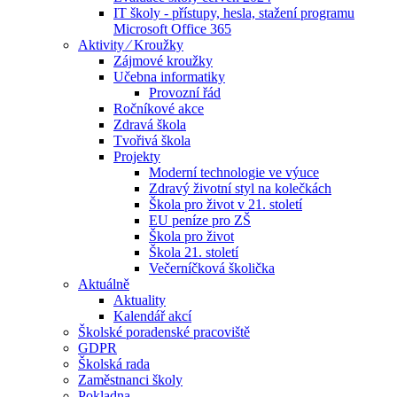
IT školy - přístupy, hesla, stažení programu
Microsoft Office 365
Aktivity ⁄ Kroužky
Zájmové kroužky
Učebna informatiky
Provozní řád
Ročníkové akce
Zdravá škola
Tvořivá škola
Projekty
Moderní technologie ve výuce
Zdravý životní styl na kolečkách
Škola pro život v 21. století
EU peníze pro ZŠ
Škola pro život
Škola 21. století
Večerníčková školička
Aktuálně
Aktuality
Kalendář akcí
Školské poradenské pracoviště
GDPR
Školská rada
Zaměstnanci školy
Pokladna