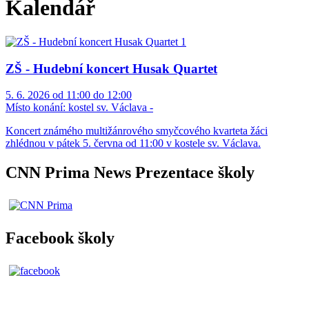
Kalendář
ZŠ - Hudební koncert Husak Quartet
5. 6. 2026 od 11:00 do 12:00
Místo konání:
kostel sv. Václava -
Koncert známého multižánrového smyčcového kvarteta žáci
zhlédnou v pátek 5. června od 11:00 v kostele sv. Václava.
CNN Prima News Prezentace školy
Facebook školy