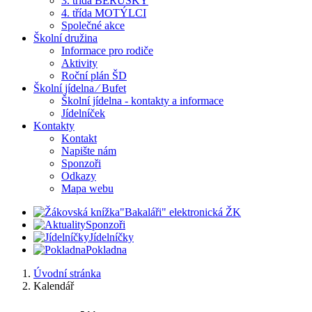
3. třída BERUŠKY
4. třída MOTÝLCI
Společné akce
Školní družina
Informace pro rodiče
Aktivity
Roční plán ŠD
Školní jídelna ⁄ Bufet
Školní jídelna - kontakty a informace
Jídelníček
Kontakty
Kontakt
Napište nám
Sponzoři
Odkazy
Mapa webu
"Bakaláři" elektronická ŽK
Sponzoři
Jídelníčky
Pokladna
Úvodní stránka
Kalendář