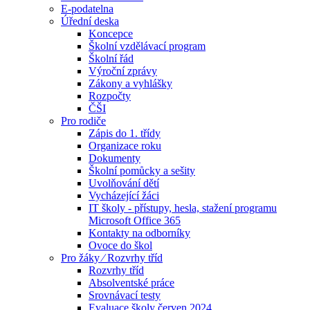
E-podatelna
Úřední deska
Koncepce
Školní vzdělávací program
Školní řád
Výroční zprávy
Zákony a vyhlášky
Rozpočty
ČŠI
Pro rodiče
Zápis do 1. třídy
Organizace roku
Dokumenty
Školní pomůcky a sešity
Uvolňování dětí
Vycházející žáci
IT školy - přístupy, hesla, stažení programu
Microsoft Office 365
Kontakty na odborníky
Ovoce do škol
Pro žáky ⁄ Rozvrhy tříd
Rozvrhy tříd
Absolventské práce
Srovnávací testy
Evaluace školy červen 2024