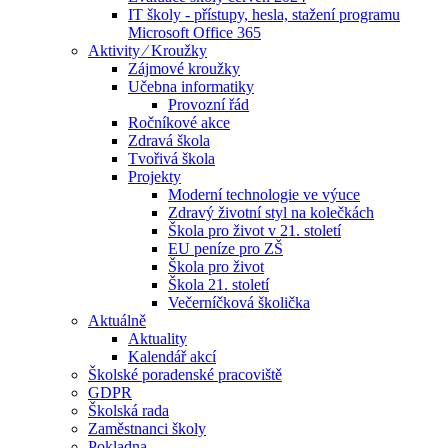
IT školy - přístupy, hesla, stažení programu
Microsoft Office 365
Aktivity ⁄ Kroužky
Zájmové kroužky
Učebna informatiky
Provozní řád
Ročníkové akce
Zdravá škola
Tvořivá škola
Projekty
Moderní technologie ve výuce
Zdravý životní styl na kolečkách
Škola pro život v 21. století
EU peníze pro ZŠ
Škola pro život
Škola 21. století
Večerníčková školička
Aktuálně
Aktuality
Kalendář akcí
Školské poradenské pracoviště
GDPR
Školská rada
Zaměstnanci školy
Pokladna