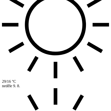
29/16 °C
neděle
9. 8.