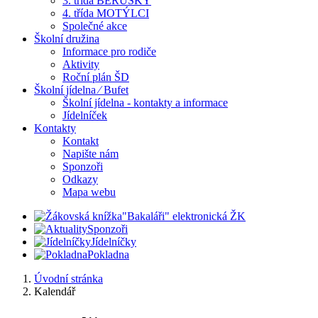
3. třída BERUŠKY
4. třída MOTÝLCI
Společné akce
Školní družina
Informace pro rodiče
Aktivity
Roční plán ŠD
Školní jídelna ⁄ Bufet
Školní jídelna - kontakty a informace
Jídelníček
Kontakty
Kontakt
Napište nám
Sponzoři
Odkazy
Mapa webu
"Bakaláři" elektronická ŽK
Sponzoři
Jídelníčky
Pokladna
Úvodní stránka
Kalendář