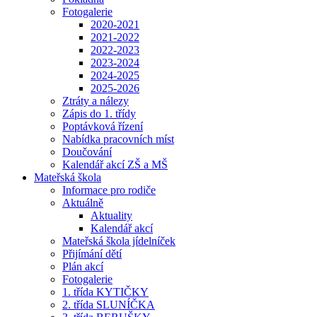
Fotogalerie
2020-2021
2021-2022
2022-2023
2023-2024
2024-2025
2025-2026
Ztráty a nálezy
Zápis do 1. třídy
Poptávková řízení
Nabídka pracovních míst
Doučování
Kalendář akcí ZŠ a MŠ
Mateřská škola
Informace pro rodiče
Aktuálně
Aktuality
Kalendář akcí
Mateřská škola jídelníček
Přijímání dětí
Plán akcí
Fotogalerie
1. třída KYTIČKY
2. třída SLUNÍČKA