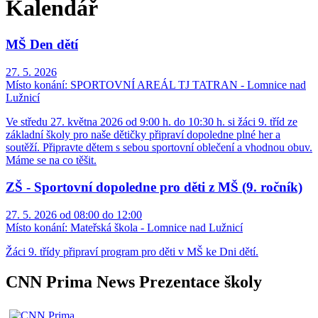
Kalendář
MŠ Den dětí
27. 5. 2026
Místo konání:
SPORTOVNÍ AREÁL TJ TATRAN - Lomnice nad
Lužnicí
Ve středu 27. května 2026 od 9:00 h. do 10:30 h. si žáci 9. tříd ze
základní školy pro naše dětičky připraví dopoledne plné her a
soutěží. Připravte dětem s sebou sportovní oblečení a vhodnou obuv.
Máme se na co těšit.
ZŠ - Sportovní dopoledne pro děti z MŠ (9. ročník)
27. 5. 2026 od 08:00 do 12:00
Místo konání:
Mateřská škola - Lomnice nad Lužnicí
Žáci 9. třídy připraví program pro děti v MŠ ke Dni dětí.
CNN Prima News Prezentace školy