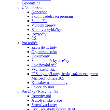
E-podatelna
Úřední deska
Koncepce
Školní vzdělávací program
Školní řád
Výroční zprávy
Zákony a vyhlášky
Rozpočty
ČŠI
Pro rodiče
Zápis do 1. třídy
Organizace roku
Dokumenty
Školní pomůcky a sešity
Uvolňování dětí
Vycházející žáci
IT školy - přístupy, hesla, stažení programu
Microsoft Office 365
Kontakty na odborníky
Ovoce do škol
Pro žáky ⁄ Rozvrhy tříd
Rozvrhy tříd
Absolventské práce
Srovnávací testy
Evaluace školy červen 2024